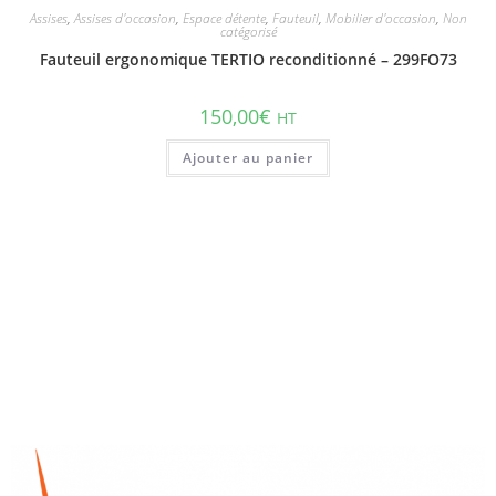
Assises
,
Assises d'occasion
,
Espace détente
,
Fauteuil
,
Mobilier d'occasion
,
Non
catégorisé
Fauteuil ergonomique TERTIO reconditionné – 299FO73
150,00
€
HT
Ajouter au panier